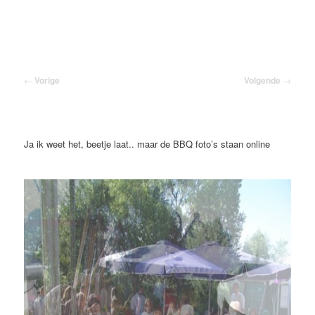
Spring
naar
de
primaire
inhoud
Bericht
←
Vorige
Volgende
→
navigatie
Ja ik weet het, beetje laat.. maar de BBQ foto’s staan online