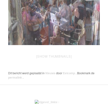
[SHOW THUMBNAILS]
Dit bericht werd geplaatst in
Nieuws
door
Eelcomp
. Bookmark de
permalink
.