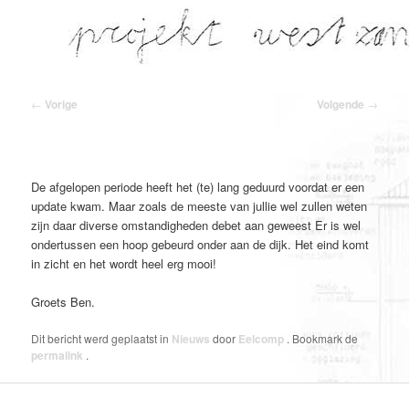
Spring
naar
de
primaire
inhoud
Bericht
←
Vorige
Volgende
→
navigatie
De afgelopen periode heeft het (te) lang geduurd voordat er een
update kwam. Maar zoals de meeste van jullie wel zullen weten
zijn daar diverse omstandigheden debet aan geweest Er is wel
ondertussen een hoop gebeurd onder aan de dijk. Het eind komt
in zicht en het wordt heel erg mooi!
Groets Ben.
Dit bericht werd geplaatst in
Nieuws
door
Eelcomp
. Bookmark de
permalink
.