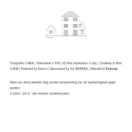
Fotografie © MbA | Tekenwerk © FrR | 3D Arts Impression © GpL | Ontwerp & Html
© BrM | Powered by Keal.nl | Sponsored by the BBBBBA | Rebuild by
Eelcomp
Niets van deze website mag zonder toestemming van de opdrachtgever gejat
worden
© 2004 - 2013 - alle rechten voorbehouden