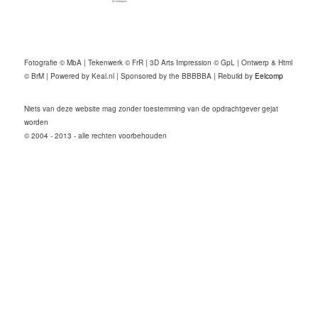
Fotografie © MbA | Tekenwerk © FrR | 3D Arts Impression © GpL | Ontwerp & Html
© BrM | Powered by Keal.nl | Sponsored by the BBBBBA | Rebuild by
Eelcomp
Niets van deze website mag zonder toestemming van de opdrachtgever gejat
worden
© 2004 - 2013 - alle rechten voorbehouden