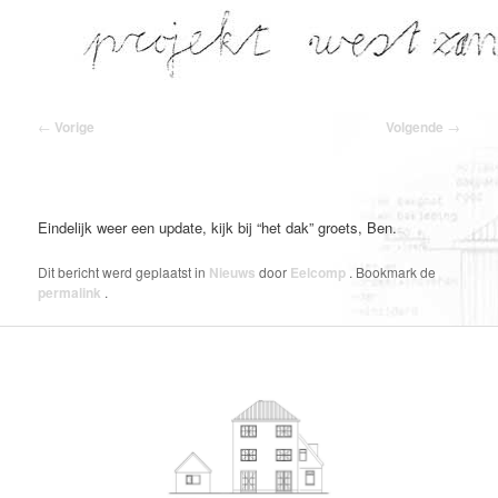
Spring
naar
de
primaire
inhoud
Bericht
←
Vorige
Volgende
→
navigatie
Eindelijk weer een update, kijk bij “het dak” groets, Ben.
Dit bericht werd geplaatst in
Nieuws
door
Eelcomp
. Bookmark de
permalink
.