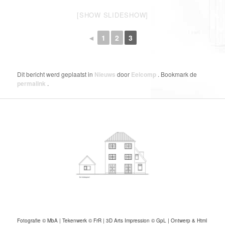
[SHOW SLIDESHOW]
◄
1
2
3
Dit bericht werd geplaatst in
Nieuws
door
Eelcomp
. Bookmark de
permalink
.
Fotografie © MbA | Tekenwerk © FrR | 3D Arts Impression © GpL | Ontwerp & Html