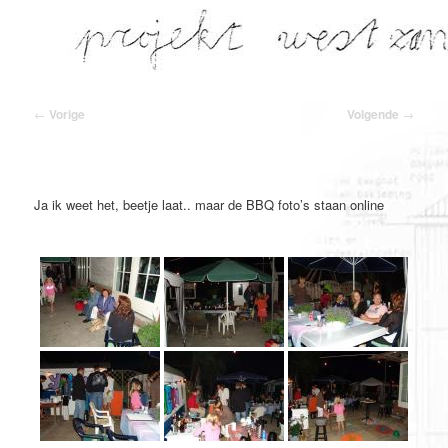
Spring
naar
de
primaire
inhoud
Bericht
←
Vorige
Volgende
→
navigatie
Ja ik weet het, beetje laat.. maar de BBQ foto’s staan online