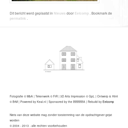
Dit bericht werd geplaatst in
Nieuws
door
Eelcomp
. Bookmark de
permalink
.
Fotografie © MbA | Tekenwerk © FrR | 3D Arts Impression © GpL | Ontwerp & Html
© BrM | Powered by Keal.nl | Sponsored by the BBBBBA | Rebuild by
Eelcomp
Niets van deze website mag zonder toestemming van de opdrachtgever gejat
worden
© 2004 - 2013 - alle rechten voorbehouden