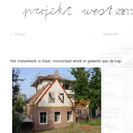
Spring
naar
de
primaire
inhoud
Bericht
←
Vorige
Volgende
→
navigatie
Het metselwerk is klaar, momenteel wordt er gewerkt aan de kap.