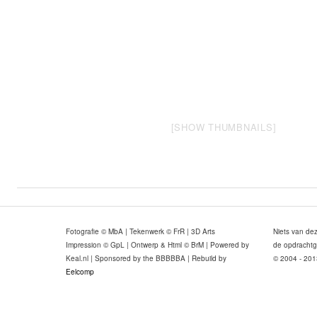
[SHOW THUMBNAILS]
Fotografie © MbA | Tekenwerk © FrR | 3D Arts
Niets van de
Impression © GpL | Ontwerp & Html © BrM | Powered by
de opdrachtg
Keal.nl | Sponsored by the BBBBBA | Rebuild by
© 2004 - 201
Eelcomp