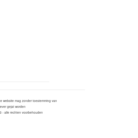
ze website mag zonder toestemming van
ever gejat worden
3 - alle rechten voorbehouden