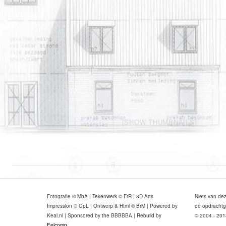
[SHOW THUMBNAILS]
Fotografie © MbA | Tekenwerk © FrR | 3D Arts
Niets van de
Impression © GpL | Ontwerp & Html © BrM | Powered by
de opdrachtg
Keal.nl | Sponsored by the BBBBBA | Rebuild by
© 2004 - 201
Eelcomp